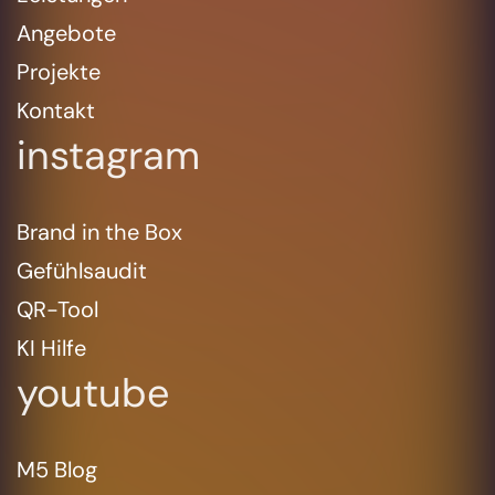
Angebote
Projekte
Kontakt
instagram
Brand in the Box
Gefühlsaudit
QR-Tool
KI Hilfe
youtube
M5 Blog