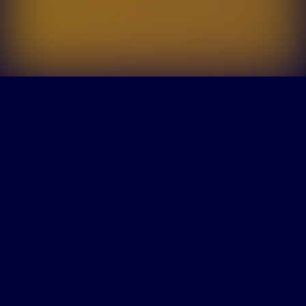
Leistungen
Marke fühlt
Wer bist du – und warum sollte man dich
fühlen, nicht nur erkennen? Marke ist nicht nur
ein Logo! Marke ist ein Bauchgefühl! Wir
schärfen, wofür unsere Kunden stehen und