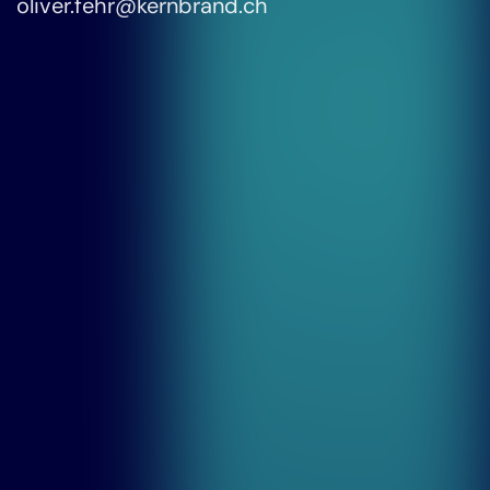
oliver.fehr@kernbrand.ch