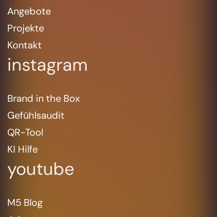
Angebote
Projekte
Kontakt
instagram
Brand in the Box
Gefühlsaudit
QR-Tool
KI Hilfe
youtube
M5 Blog