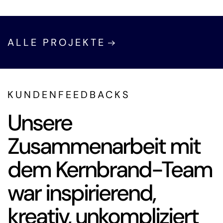
ALLE PROJEKTE
KUNDENFEEDBACKS
Professionell, kreativ
und unkompliziert –
fast wie eine eigene
Kreativabteilung, nur
outgesourct.